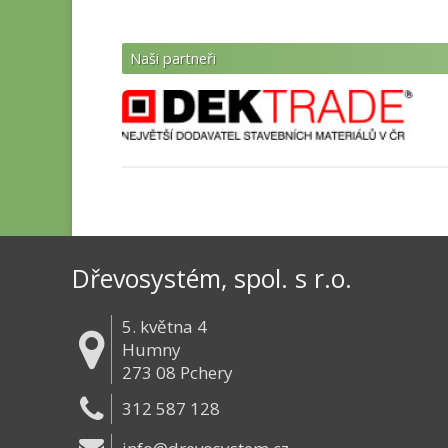
Naši partneři
Dřevosystém, spol. s r.o.
5. května 4
Humny
273 08 Pchery
312 587 128