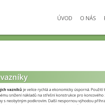
ÚVOD
O NÁS
 vazníky
ých vazníků
je velice rychlá a ekonomicky úsporná. Použití 
nému snížení nákladů na střešní konstrukce pro koncového 
avby s neobytným podkrovím. Další nespornou výhodou příhr