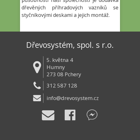
působnosti naší společnosti je dodávka
dřevěných příhradových vazníků se
styčníkovými deskami a jejich montáž.
Dřevosystém, spol. s r.o.
5. května 4
Humny
273 08 Pchery
312 587 128
info@drevosystem.cz